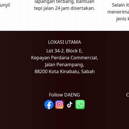
lapangan terbang, bantuan
unyi!
Selain i
tepi jalan 24 jam disertakan.
menerima
jenis 
LOKASI UTAMA
Lot 34-2, Block E,
Kepayan Perdana Commercial,
Jalan Penampang,
88200 Kota Kinabalu, Sabah
Follow DAENG
C