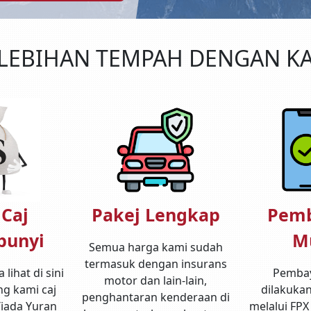
LEBIHAN TEMPAH DENGAN K
 Caj
Pakej Lengkap
Pem
bunyi
M
Semua harga kami sudah
termasuk dengan insurans
lihat di sini
Pembay
motor dan lain-lain,
ng kami caj
dilakukan
penghantaran kenderaan di
Tiada Yuran
melalui FPX