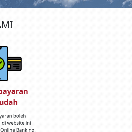
AMI
bayaran
udah
aran boleh
 di website ini
 Online Banking.